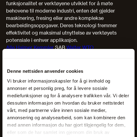
funksjonalitet er verktøyene utviklet for å møte
behovene til moderne industri, enten det gjelder
maskinering, fresing eller andre komplekse
bearbeidingsoppgaver. Deres teknologi fremmer
effektivitet og maksimal utnyttelse av verktøyets
potensiale i enhver applikasjon.
Alle
Haimer
Kemmler
SAB
Walter
WTO
Krymp
Denne nettsiden anvender cookies
Leverandører
Vi bruker informasjonskapsler for å gi innhold og
Haimer
SAB
annonser et personlig preg, for å levere sosiale
mediefunksjoner og for å analysere trafikken vår. Vi deler
dessuten informasjon om hvordan du bruker nettstedet
Standard holdere
vårt, med partnerne våre innen sosiale medier,
annonsering og analysearbeid, som kan kombinere den
Leverandører
med annen informasjon du har gjort tilgjengelig for dem,
Haimer
SAB
eller som de har samlet inn gjennom din bruk av