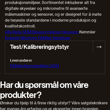
produksjonsmiljøer. Sortimentet inkluderer alt fra
digitale skyvelær og mikrometre til avanserte
målemaskiner og sensorer, og er designet for å møte
de høyeste standardene i moderne produksjon og
kvalitetskontroll.
Alle
Beta SDM
Bowers
Haimer
Hexagon
Kemmler
Kræplin
Mitutoyo
P.Müller
Renishaw
Test/Kalibreringsytstyr
Leverandører
P.Müller
Kemmler
Beta SDM
Har du spørsmål om våre
produkter?
Ønsker du hjelp til å finne riktig utstyr? Våre salgsteknikere
har mange års erfaring og er eksperter innen bransjen.