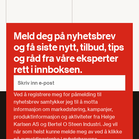
Meld deg på nyhetsbrev
og få siste nytt, tilbud, tips
og råd fra våre eksperter
rett i innboksen.
Ved å registrere meg for påmelding til
nyhetsbrev samtykker jeg til å motta
informasjon om markedsføring, kampanjer,
produktinformasjon og aktiviteter fra Helge
Karlsen AS og Bertel O Steen Industri. Jeg vil
når som helst kunne melde meg av ved å klikke
på avmeldingslenke i nyhetsbrevene.