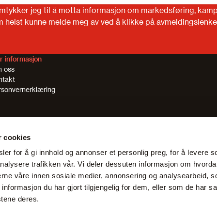
amtykker jeg til å motta informasjon om markedsføring, kamp
om helst kunne melde meg av ved å klikke på avmeldingslenke
r informasjon
 oss
ntakt
rsonvernerklæring
r cookies
er for å gi innhold og annonser et personlig preg, for å levere s
nalysere trafikken vår. Vi deler dessuten informasjon om hvorda
nerne våre innen sosiale medier, annonsering og analysearbeid, 
formasjon du har gjort tilgjengelig for dem, eller som de har sa
stene deres.