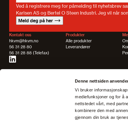
Ved å registrere meg for påmelding til nyhetsbrev s
Karlsen AS og Bertel O Steen Industri. Jeg vil når s
Meld deg på her
Kontakt oss
Produkter
Me
hkvm@hkvm.no
Alle produkter
Om
56 31 28 80
Leverandører
Ko
56 31 28 88 (Telefax)
Pe
Denne nettsiden anvende
Vi bruker informasjonskapsl
mediefunksjoner og for å a
nettstedet vårt, med part
kombinere den med annen in
gjennom din bruk av tjene