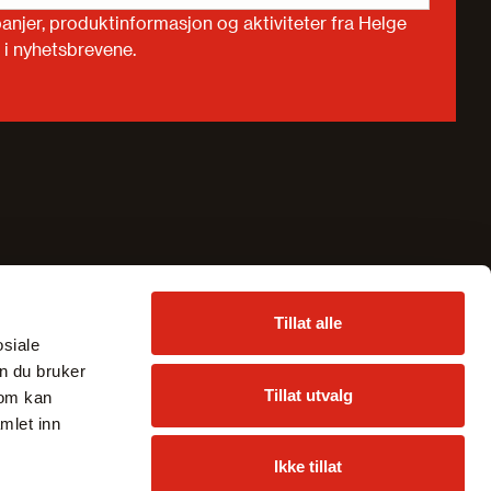
anjer, produktinformasjon og aktiviteter fra Helge
 i nyhetsbrevene.
Tillat alle
osiale
n du bruker
Tillat utvalg
som kan
mlet inn
Ikke tillat