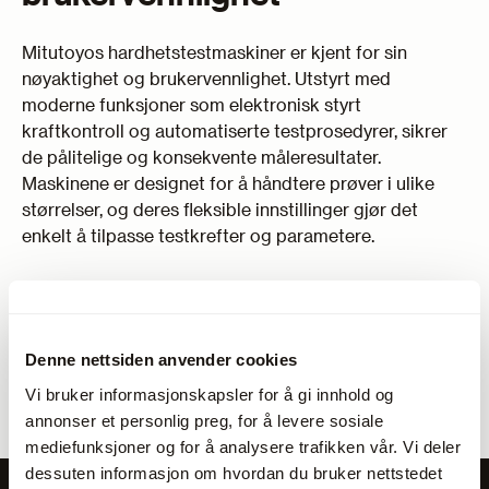
Mitutoyos hardhetstestmaskiner er kjent for sin
nøyaktighet og brukervennlighet. Utstyrt med
moderne funksjoner som elektronisk styrt
kraftkontroll og automatiserte testprosedyrer, sikrer
de pålitelige og konsekvente måleresultater.
Maskinene er designet for å håndtere prøver i ulike
størrelser, og deres fleksible innstillinger gjør det
enkelt å tilpasse testkrefter og parametere.
Den robuste konstruksjonen og bruken av
høykvalitetskomponenter gir langvarig ytelse, selv
under krevende forhold i metallindustrien. Mitutoyo
Denne nettsiden anvender cookies
tilbyr løsninger som kombinerer pålitelighet,
effektivitet og høy presisjon, og er et viktig verktøy for
Vi bruker informasjonskapsler for å gi innhold og
virksomheter som setter krav til nøyaktig
annonser et personlig preg, for å levere sosiale
kvalitetskontroll og holdbare testløsninger.
mediefunksjoner og for å analysere trafikken vår. Vi deler
dessuten informasjon om hvordan du bruker nettstedet