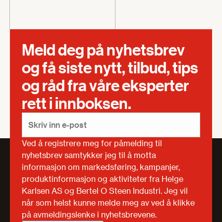
Meld deg på nyhetsbrev
og få siste nytt, tilbud, tips
og råd fra våre eksperter
rett i innboksen.
Ved å registrere meg for påmelding til
nyhetsbrev samtykker jeg til å motta
informasjon om markedsføring, kampanjer,
produktinformasjon og aktiviteter fra Helge
Karlsen AS og Bertel O Steen Industri. Jeg vil
når som helst kunne melde meg av ved å klikke
på avmeldingslenke i nyhetsbrevene.