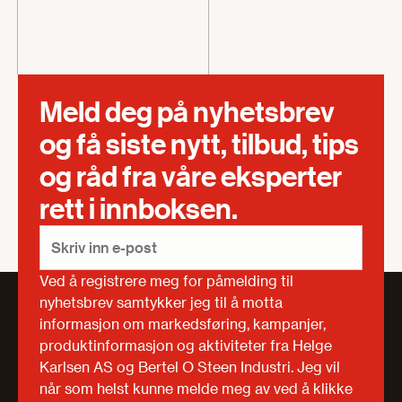
Meld deg på nyhetsbrev
og få siste nytt, tilbud, tips
og råd fra våre eksperter
rett i innboksen.
Ved å registrere meg for påmelding til
nyhetsbrev samtykker jeg til å motta
informasjon om markedsføring, kampanjer,
produktinformasjon og aktiviteter fra Helge
Karlsen AS og Bertel O Steen Industri. Jeg vil
når som helst kunne melde meg av ved å klikke