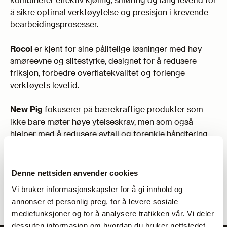
å sikre optimal verktøyytelse og presisjon i krevende
bearbeidingsprosesser.
Rocol
er kjent for sine pålitelige løsninger med høy
smøreevne og slitestyrke, designet for å redusere
friksjon, forbedre overflatekvalitet og forlenge
verktøyets levetid.
New Pig
fokuserer på bærekraftige produkter som
ikke bare møter høye ytelseskrav, men som også
hjelper med å redusere avfall og forenkle håndtering
av industrivæsker.
Med et bredt spekter av produkter fra disse
Denne nettsiden anvender cookies
leverandørene er det enkelt å finne løsninger som
Vi bruker informasjonskapsler for å gi innhold og
passer for alt fra høyhastighetsmaskinering til
annonser et personlig preg, for å levere sosiale
spesialiserte applikasjoner, og som gir
mediefunksjoner og for å analysere trafikken vår. Vi deler
kostnadseffektive og pålitelige resultater.
dessuten informasjon om hvordan du bruker nettstedet