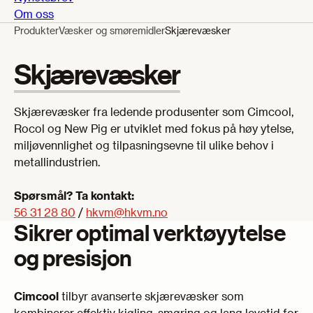
Om oss
Produkter
Væsker og smøremidler
Skjærevæsker
Skjærevæsker
Skjærevæsker fra ledende produsenter som Cimcool,
Rocol og New Pig er utviklet med fokus på høy ytelse,
miljøvennlighet og tilpasningsevne til ulike behov i
metallindustrien.
Spørsmål? Ta kontakt:
56 31 28 80
/
hkvm@hkvm.no
Sikrer optimal verktøyytelse
og presisjon
Cimcool
tilbyr avanserte skjærevæsker som
kombinerer effektiv kjøling, smøring og lang levetid for